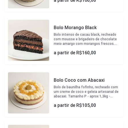
a partir de R$
160,00
- 20cm diametro Tamanho M - aprox
diametro
2,1kg - 23cm diametro Tamanho G -
Tamanho G
aprox 3kg - 27cm diametro
- aprox 3kg -
27cm
diametro
Bolo Morango Black
Bolo intenso de cacau black, recheado
com mousse e brigadeiro de chocolate
meio amargo com morangos frescos.
Uma explosão de sabor profundo, sem
a partir de R$
160,00
ser enjoativo para os verdadeiros
amantes de chocolate! Tamanho P -
aprox 1,3kg - 20cm diametro Tamanho M
- aprox 2,1kg - 23cm diametro Tamanho
G - aprox 3kg - 27cm diametro
Bolo Coco com Abacaxi
Bolo de baunilha fofinho, recheado com
um creme de coco e geleia artesanal de
abacaxi. Tamanho P - aprox 1,3kg -
20cm diametro Tamanho M - aprox 2,1kg
a partir de R$
105,00
- 23cm diametro Tamanho G - aprox 3kg
- 27cm diametro