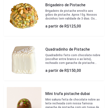
Brigadeiro de Pistache
Brigadeiro de pistache envolto aos
grãos de pistache. Aprox 15g. Nossos
docinhos tem validade de 3 dias. Os
docinhos vem em forminhas brancas
a partir de R$
125,00
padrão Çikolata e caixa para transporte.
Quadradinho de Pistache
Quadradinho feito com chocolate nobre
(escolher entre branco e ao leite),
recheado com ganache de pistache
pura. Aprox 20g. Nossos docinhos tem
a partir de R$
150,00
validade de 3 dias. Os docinhos vem em
forminhas brancas padrão Çikolata e
caixa para transporte.
Mini trufa pistache dubai
Mini sakura feita de chocolate nobre ao
leite recheada com nossa famosa
ganache de pistache com um toque de