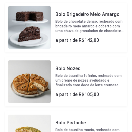
- 27cm diametro
Bolo Brigadeiro Meio Amargo
Bolo de chocolate denso, recheado com
brigadeiro meio amargo e coberto com
uma chuva de granulados de chocolate.
Um pedaço de tentação para os
a partir de R$
142,00
chocólatras! Tamanho P - aprox 1,3kg -
20cm diametro Tamanho M - aprox 2,1kg
- 23cm diametro Tamanho G - aprox 3kg
- 27cm diametro
Bolo Nozes
Bolo de baunilha fofinho, recheado com
um creme de nozes aveludado e
finalizado com doce de leite cremoso.
Um pedaço de sabor rico e
a partir de R$
105,00
aconchegante! Tamanho P - aprox 1,3kg
- 20cm diametro Tamanho M - aprox
2,1kg - 23cm diametro Tamanho G -
aprox 3kg - 27cm diametro
Bolo Pistache
Bolo de baunilha macio, recheado com