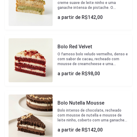
creme suave de leite ninho e uma
ganache intensa de pistache. O
equilíbrio perfeito entre cremosidade e
a partir de R$
142,00
sabor marcante da castanha! Tamanho
P - aprox 1,3kg - 20cm diametro
Tamanho M - aprox 2,1kg - 23cm
diametro Tamanho G - aprox 3kg - 27cm
diametro
Bolo Red Velvet
O famoso bolo veludo vermelho, denso e
com sabor de cacau, recheado com
mousse de creamcheese e uma
deliciosa calda de frutas vermelhas. Um
a partir de R$
98,00
pedaço de sofisticação explosão de
sabores! Tamanho P - aprox 1,3kg -
20cm diametro Tamanho M - aprox 2,1kg
- 23cm diametro Tamanho G - aprox 3kg
- 27cm diametro
Bolo Nutella Mousse
Bolo intenso de chocolate, recheado
com mousse de nutella e mousse de
leite ninho, coberto com uma ganache
de chocolate cremosa. Um clássico da
a partir de R$
142,00
Çikolata que vai conquistar todos os
paladares! Tamanho P - aprox 1,3kg -