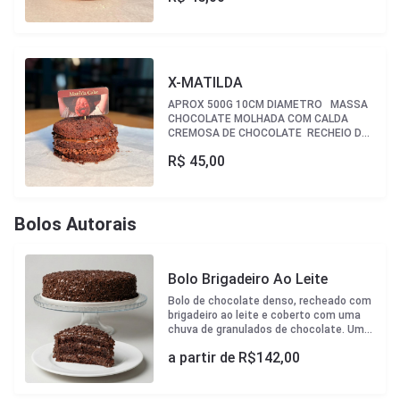
FRESCO CROCANTE DE NUTELLA
ACOMPANHA SACHÊ CALDA DE
MORANGO E MOUSSE DE NINHO
X-MATILDA
APROX 500G 10CM DIAMETRO MASSA
CHOCOLATE MOLHADA COM CALDA
CREMOSA DE CHOCOLATE RECHEIO DE
BRIGADEIRO AO LEITE E MEIO AMARGO
R$
45,00
COM GRANULADOS DE CHOCOLATE
PURO ACOMPANHA 2 SACHÊS DE CALDA
DE CHOCOLATE
Bolos Autorais
Bolo Brigadeiro Ao Leite
Bolo de chocolate denso, recheado com
brigadeiro ao leite e coberto com uma
chuva de granulados de chocolate. Um
pedaço de tentação para os
a partir de R$
142,00
chocólatras! Tamanho P - aprox 1,3kg -
20cm diametro Tamanho M - aprox 2,1kg
- 23cm diametro Tamanho G - aprox 3kg