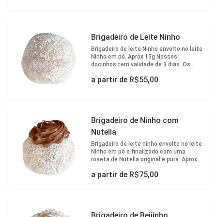
Brigadeiro de Leite Ninho
Brigadeiro de leite Ninho envolto no leite
Ninho em pó. Aprox 15g Nossos
docinhos tem validade de 3 dias. Os
docinhos vem em forminhas brancas
a partir de R$
55,00
padrão Çikolata e caixa para transporte.
Brigadeiro de Ninho com
Nutella
Brigadeiro de leite ninho envolto no leite
Ninho em pó e finalizado com uma
roseta de Nutella original e pura. Aprox
15g. Nossos docinhos tem validade de 3
a partir de R$
75,00
dias. Os docinhos vem em forminhas
brancas padrão Çikolata e caixa para
transporte.
Brigadeiro de Beijinho