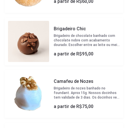
a partir de R$
60,00
Brigadeiro Chic
Brigadeiro de chocolate banhado com
chocolate nobre com acabamento
dourado. Escolher entre ao leite ou meio
amargo. Aprox 15g. Nossos docinhos
a partir de R$
95,00
tem validade de 3 dias. Os docinhos vem
em forminhas brancas padrão Çikolata e
caixa para transporte.
Camafeu de Nozes
Brigadeiro de nozes banhado no
foundant. Aprox 15g. Nossos docinhos
tem validade de 3 dias. Os docinhos vem
em forminhas brancas padrão Çikolata e
a partir de R$
75,00
caixa para transporte.