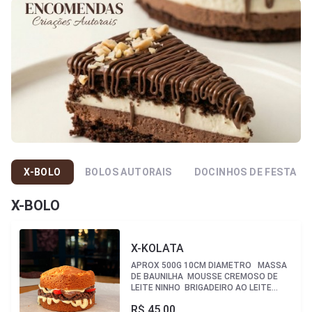
X-BOLO
BOLOS AUTORAIS
DOCINHOS DE FESTA
X-BOLO
X-KOLATA
APROX 500G 10CM DIAMETRO MASSA
DE BAUNILHA MOUSSE CREMOSO DE
LEITE NINHO BRIGADEIRO AO LEITE
(IGUAL O ENROLADO) COM GRANULADO
R$
45,00
DE CHOCOLATE PURO MORANGOS