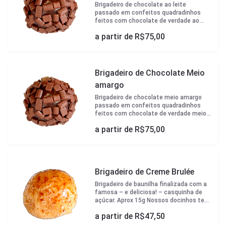
Brigadeiro de chocolate ao leite
passado em confeitos quadradinhos
feitos com chocolate de verdade ao
leite. Aprox 15g.
a partir de R$
75,00
Brigadeiro de Chocolate Meio
amargo
Brigadeiro de chocolate meio amargo
passado em confeitos quadradinhos
feitos com chocolate de verdade meio
amargo. Aprox 15g. Nossos docinhos
a partir de R$
75,00
tem validade de 3 dias. Os docinhos vem
em forminhas brancas padrão Çikolata e
caixa para transporte.
Brigadeiro de Creme Brulée
Brigadeiro de baunilha finalizada com a
famosa – e deliciosa! – casquinha de
açúcar. Aprox 15g Nossos docinhos tem
validade de 3 dias. Os docinhos vem em
a partir de R$
47,50
forminhas brancas padrão Çikolata e
caixa para transporte.