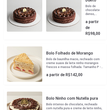
Dueto
Bolo de
chocolate
denso,
recheado
a partir
com
brigadeiro
de
ao leite e
R$
98,00
Brigadeiro
meio
amargo.
Estilo
Naked.
Bolo Folhado de Morango
Tamanho P
- aprox 1,3kg
Bolo de baunilha macio, recheado com
- 20cm
creme suave de leite ninho morangos
diametro
frescos e massa folhada. Tamanho P -
Tamanho M
aprox 1,3kg - 20cm diametro Tamanho M
- aprox 2,1kg
a partir de R$
142,00
- aprox 2,1kg - 23cm diametro Tamanho
- 23cm
G - aprox 3kg - 27cm diametro
diametro
Tamanho G
- aprox 3kg -
27cm
diametro
Bolo Ninho com Nutella pura
Bolo intenso de chocolate, recheado
com nutella pura e creme de leite ninho,