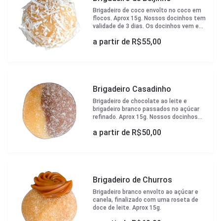
Brigadeiro de coco envolto no coco em
flocos. Aprox 15g. Nossos docinhos tem
validade de 3 dias. Os docinhos vem em
forminhas brancas padrão Çikolata e
a partir de R$
55,00
caixa para transporte.
Brigadeiro Casadinho
Brigadeiro de chocolate ao leite e
brigadeiro branco passados no açúcar
refinado. Aprox 15g. Nossos docinhos
tem validade de 3 dias. Os docinhos vem
a partir de R$
50,00
em forminhas brancas padrão Çikolata e
caixa para transporte.
Brigadeiro de Churros
Brigadeiro branco envolto ao açúcar e
canela, finalizado com uma roseta de
doce de leite. Aprox 15g.