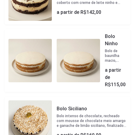
coberto com creme de leite ninho e
rosetas de Nutella pura. Tamanho P -
a partir de R$
142,00
aprox 1,3kg - 20cm diametro Tamanho M
- aprox 2,1kg - 23cm diametro Tamanho
G - aprox 3kg - 27cm diametro
Bolo
Ninho
Bolo de
baunilha
macio,
recheado
a partir
com creme
suave de
de
leite ninho e
R$
115,00
mousse
bem levinho
de leite
ninho.
Tamanho P
Bolo Siciliano
- aprox 1,3kg
- 20cm
Bolo intenso de chocolate, recheado
diametro
com mousse de chocolate meio amargo
Tamanho M
e ganache de limão siciliano, finalizado
- aprox 2,1kg
com merengue. Tamanho P - aprox 1,3kg
- 23cm