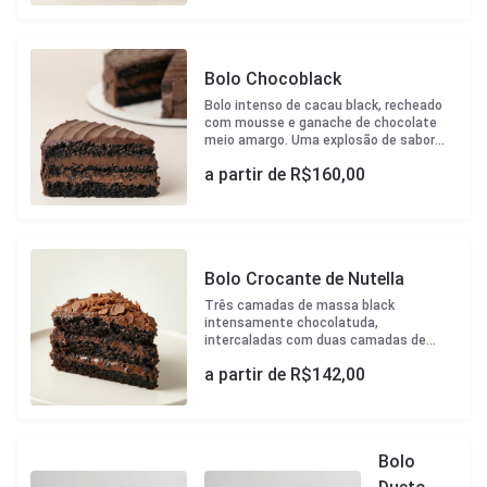
20cm diametro Tamanho M - aprox 2,1kg
- 23cm diametro Tamanho G - aprox 3kg
- 27cm diametro
Bolo Chocoblack
Bolo intenso de cacau black, recheado
com mousse e ganache de chocolate
meio amargo. Uma explosão de sabor
profundo, sem ser enjoativo para os
a partir de R$
160,00
verdadeiros amantes de chocolate!
Tamanho P - aprox 1,3kg - 20cm
diametro Tamanho M - aprox 2,1kg -
23cm diametro Tamanho G - aprox 3kg -
27cm diametro
Bolo Crocante de Nutella
Três camadas de massa black
intensamente chocolatuda,
intercaladas com duas camadas de
brigadeiro meio amargo cremoso.
a partir de R$
142,00
Finalizado com uma generosa cobertura
de Nutella e crocante artesanal, que
traz textura e sabor na medida certa.
Tamanho P - aprox 1,3kg - 20cm
diametro Tamanho M - aprox 2,1kg -
Bolo
23cm diametro Tamanho G - aprox 3kg -
27cm diametro