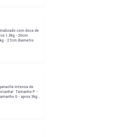
finalizado com doce de
rox 1,3kg - 20cm
kg - 27cm diametro
 ganache intensa de
castanha! Tamanho P -
amanho G - aprox 3kg -