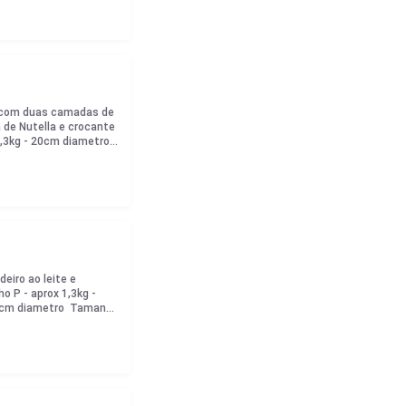
 com duas camadas de
 de Nutella e crocante
1,3kg - 20cm diametro
 diametro
eiro ao leite e
o P - aprox 1,3kg -
23cm diametro Tamanho