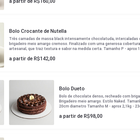
a partir de R$
160,00
Bolo Crocante de Nutella
Três camadas de massa black intensamente chocolatuda, intercaladas
brigadeiro meio amargo cremoso. Finalizado com uma generosa cobertura
artesanal, que traz textura e sabor na medida certa. Tamanho P - aprox 
Tamanho M - aprox 2,1kg - 23cm diametro Tamanho G - aprox 3kg - 27cm
a partir de R$
142,00
Bolo Dueto
Bolo de chocolate denso, recheado com brigad
Brigadeiro meio amargo. Estilo Naked. Tamanh
20cm diametro Tamanho M - aprox 2,1kg - 
G - aprox 3kg - 27cm diametro
a partir de R$
98,00