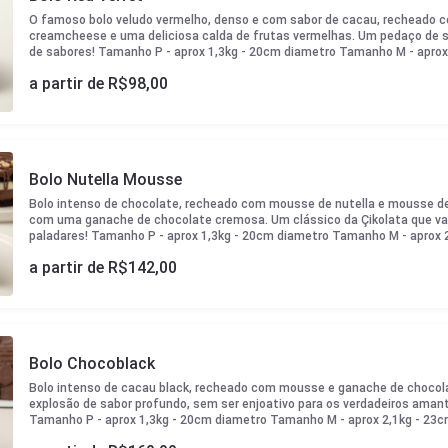
O famoso bolo veludo vermelho, denso e com sabor de cacau, recheado
creamcheese e uma deliciosa calda de frutas vermelhas. Um pedaço de s
de sabores! Tamanho P - aprox 1,3kg - 20cm diametro Tamanho M - aprox
Tamanho G - aprox 3kg - 27cm diametro
a partir de R$
98,00
Bolo Nutella Mousse
Bolo intenso de chocolate, recheado com mousse de nutella e mousse de 
com uma ganache de chocolate cremosa. Um clássico da Çikolata que vai
paladares! Tamanho P - aprox 1,3kg - 20cm diametro Tamanho M - aprox 
Tamanho G - aprox 3kg - 27cm diametro
a partir de R$
142,00
Bolo Chocoblack
Bolo intenso de cacau black, recheado com mousse e ganache de choco
explosão de sabor profundo, sem ser enjoativo para os verdadeiros aman
Tamanho P - aprox 1,3kg - 20cm diametro Tamanho M - aprox 2,1kg - 2
G - aprox 3kg - 27cm diametro