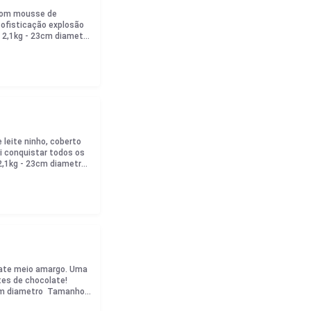
 com mousse de
ofisticação explosão
 2,1kg - 23cm diametro
leite ninho, coberto
 conquistar todos os
2,1kg - 23cm diametro
late meio amargo. Uma
tes de chocolate!
3cm diametro Tamanho